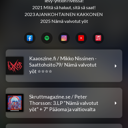
levy-yhtiön riveissä!

2021 Mitä sä haluut, sitä sä saat!

2023 AJANKOHTAINEN KAKKONEN 

Kaaoszine.fi / Mikko Nissinen -
Saattohoito79/ Nämä valvotut
yöt ⭐️⭐️⭐️⭐️
Skruttmagazine.se / Peter
Thorsson: 3.LP "Nämä valvotut
yöt" + 7" Pääoma ja valtiovalta