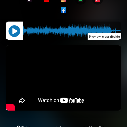
Preview
:
c'est décidé