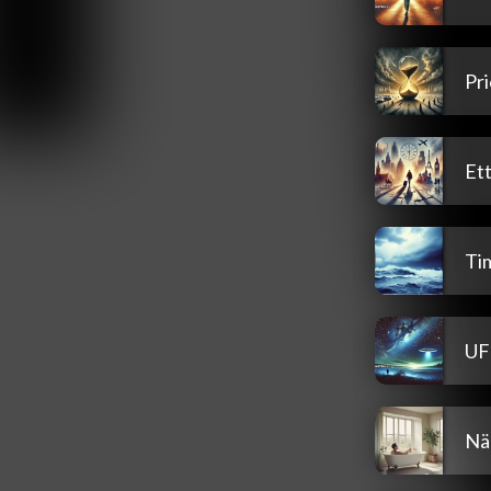
Pri
Ett
Ti
U
När