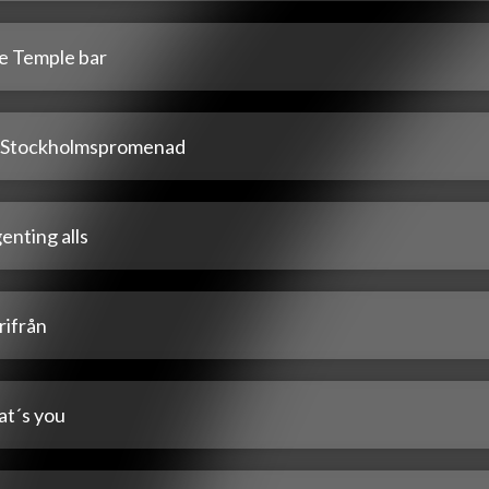
e Temple bar
 Stockholmspromenad
enting alls
rifrån
at´s you