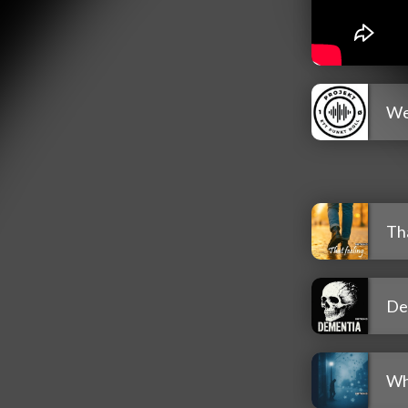
We
Tha
De
Whe