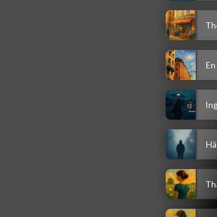
Th
En
Ing
Hä
Th