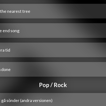
the nearest tree
e end song
ra tid
m done
Pop / Rock
 gå sönder (andra versionen)