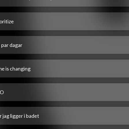
oritize
 par dagar
me is changing
FO
 jag ligger i badet