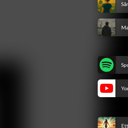
Sån
Ma
Spo
You
Ett