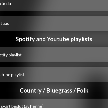
 är du
ttias
Spotify and Youtube playlists
tify playlist
tube playlist
Country / Bluegrass / Folk
 svårt beslut (av henne)