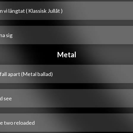
 vi längtat ( Klassisk Jullåt )
na sig
Metal
fall apart (Metal ballad)
id see
e two reloaded