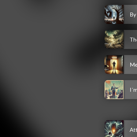
By 
Th
Me
I´
Att