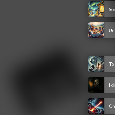
Som
Un
To 
I d
On