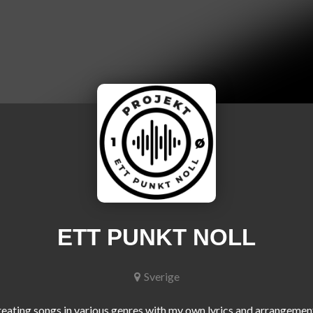
ETT PUNKT NOLL
Sverige
reating songs in various genres with my own lyrics and arrangement