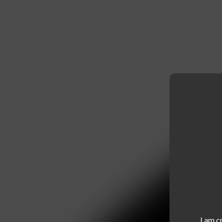
I am c