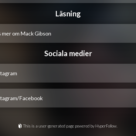
Läsning
s mer om Mack Gibson
Sociala medier
stagram
stagram/Facebook
This is a user-generated page powered by HyperFollow.