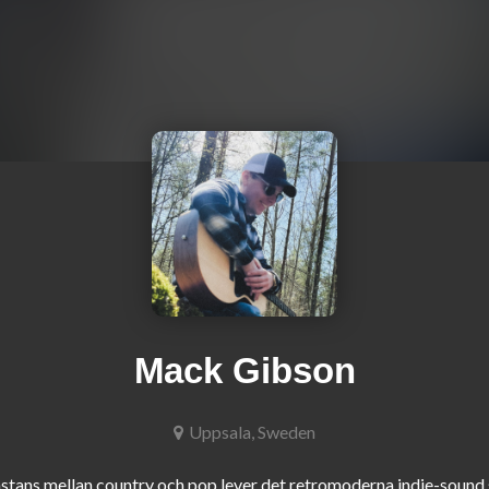
Mack Gibson
Uppsala, Sweden
tans mellan country och pop lever det retromoderna indie-sound 