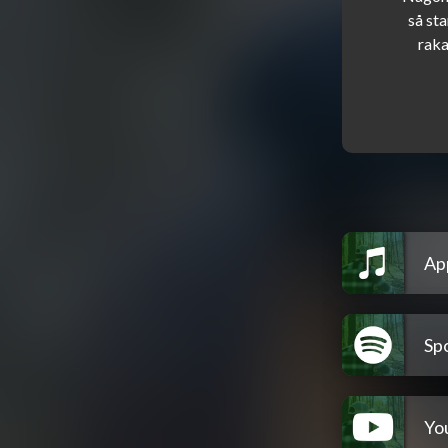
så st
Ap
Spo
Yo