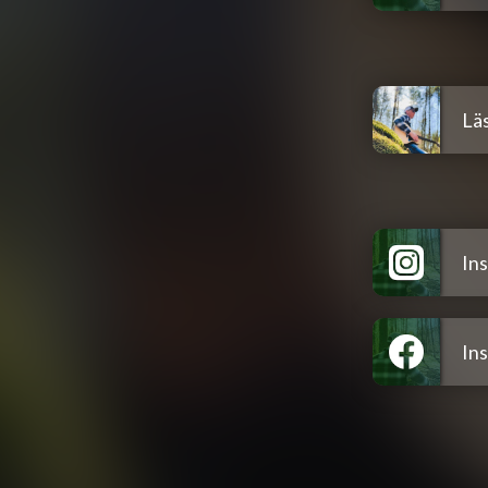
Lä
In
In